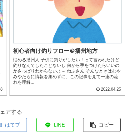
初心者向け釣りフロー＠播州地方
悩める播州人 子供に釣りがしたい！って言われたけど
釣りなんてしたことないし 何から手をつけたらいいの
かさっぱりわからないよ～ ねふさん そんなときはむや
で
みやたらに情報を集めずに、この記事を見て一連の流
れを理解...
18
2022.04.25
ェアする
はてブ
LINE
コピー